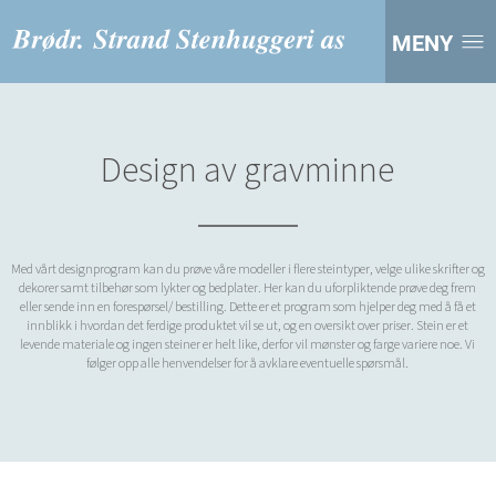
MENY
Design av gravminne
Med vårt designprogram kan du prøve våre modeller i flere steintyper, velge ulike skrifter og
dekorer samt tilbehør som lykter og bedplater. Her kan du uforpliktende prøve deg frem
eller sende inn en forespørsel/ bestilling. Dette er et program som hjelper deg med å få et
innblikk i hvordan det ferdige produktet vil se ut, og en oversikt over priser. Stein er et
levende materiale og ingen steiner er helt like, derfor vil mønster og farge variere noe. Vi
følger opp alle henvendelser for å avklare eventuelle spørsmål.