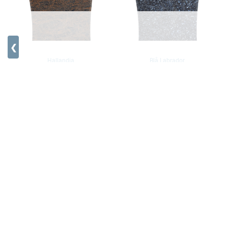
❮
Hallandia
Blå Labrador
Pris fra 28450,-
Pris fra 28450,-
Mørk Labrador
Pris fra 28450,-