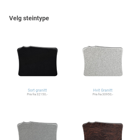
Velg steintype
Sort granitt
Hvit Granitt
Pris fra 32150,-
Pris fra 30950,-