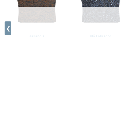
❮
Hallandia
Blå Labrador
Pris fra 30950,-
Pris fra 30950,-
Mørk Labrador
Pris fra 30950,-