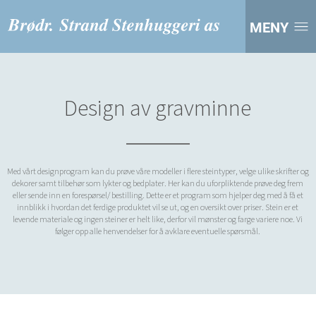
MENY
Design av gravminne
Med vårt designprogram kan du prøve våre modeller i flere steintyper, velge ulike skrifter og
dekorer samt tilbehør som lykter og bedplater. Her kan du uforpliktende prøve deg frem
eller sende inn en forespørsel/ bestilling. Dette er et program som hjelper deg med å få et
innblikk i hvordan det ferdige produktet vil se ut, og en oversikt over priser. Stein er et
levende materiale og ingen steiner er helt like, derfor vil mønster og farge variere noe. Vi
følger opp alle henvendelser for å avklare eventuelle spørsmål.