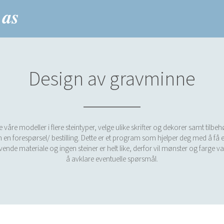
Design av gravminne
re modeller i flere steintyper, velge ulike skrifter og dekorer samt tilbe
 en forespørsel/ bestilling. Dette er et program som hjelper deg med å få et
 levende materiale og ingen steiner er helt like, derfor vil mønster og farge v
å avklare eventuelle spørsmål.