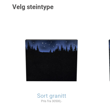
Velg steintype
Sort granitt
Pris fra 30500,-