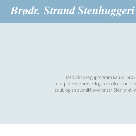
Med vårt designprogram kan du prøve vå
uforpliktende prøve deg frem eller sende inn
se ut, og en oversikt over priser. Stein er et