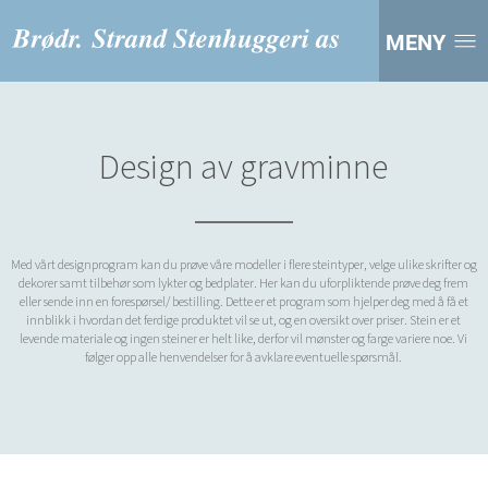
MENY
Design av gravminne
Med vårt designprogram kan du prøve våre modeller i flere steintyper, velge ulike skrifter og
dekorer samt tilbehør som lykter og bedplater. Her kan du uforpliktende prøve deg frem
eller sende inn en forespørsel/ bestilling. Dette er et program som hjelper deg med å få et
innblikk i hvordan det ferdige produktet vil se ut, og en oversikt over priser. Stein er et
levende materiale og ingen steiner er helt like, derfor vil mønster og farge variere noe. Vi
følger opp alle henvendelser for å avklare eventuelle spørsmål.