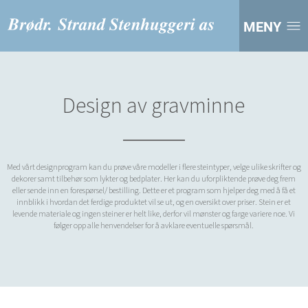
MENY
Design av gravminne
Med vårt designprogram kan du prøve våre modeller i flere steintyper, velge ulike skrifter og
dekorer samt tilbehør som lykter og bedplater. Her kan du uforpliktende prøve deg frem
eller sende inn en forespørsel/ bestilling. Dette er et program som hjelper deg med å få et
innblikk i hvordan det ferdige produktet vil se ut, og en oversikt over priser. Stein er et
levende materiale og ingen steiner er helt like, derfor vil mønster og farge variere noe. Vi
følger opp alle henvendelser for å avklare eventuelle spørsmål.