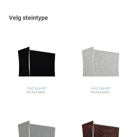
Velg steintype
Sort granitt
Hvit Granitt
Pris fra 29800,-
Pris fra 28600,-