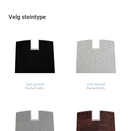
Velg steintype
Sort granitt
Hvit Granitt
Pris fra 31400,-
Pris fra 30200,-