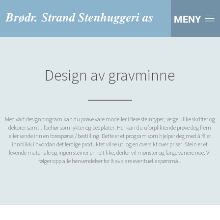
MENY
Design av gravminne
Med vårt designprogram kan du prøve våre modeller i flere steintyper, velge ulike skrifter og
dekorer samt tilbehør som lykter og bedplater. Her kan du uforpliktende prøve deg frem
eller sende inn en forespørsel/ bestilling. Dette er et program som hjelper deg med å få et
innblikk i hvordan det ferdige produktet vil se ut, og en oversikt over priser. Stein er et
levende materiale og ingen steiner er helt like, derfor vil mønster og farge variere noe. Vi
følger opp alle henvendelser for å avklare eventuelle spørsmål.