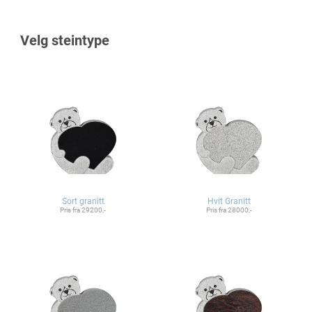
Velg steintype
Sort granitt
Hvit Granitt
Pris fra 29200,-
Pris fra 28000,-