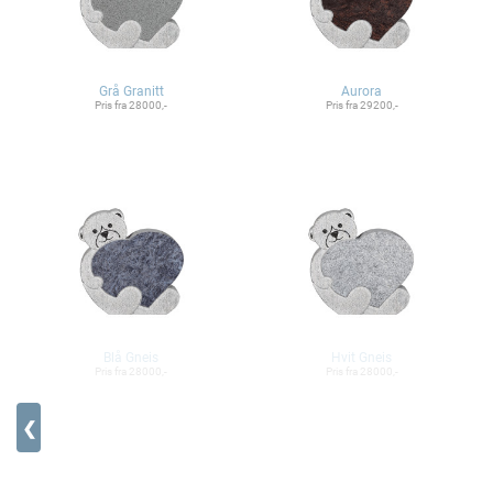
Grå Granitt
Aurora
Pris fra 28000,-
Pris fra 29200,-
Blå Gneis
Hvit Gneis
Pris fra 28000,-
Pris fra 28000,-
❮