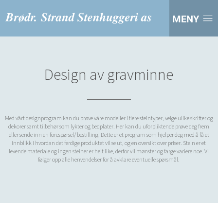
MENY
Design av gravminne
Med vårt designprogram kan du prøve våre modeller i flere steintyper, velge ulike skrifter og
dekorer samt tilbehør som lykter og bedplater. Her kan du uforpliktende prøve deg frem
eller sende inn en forespørsel/ bestilling. Dette er et program som hjelper deg med å få et
innblikk i hvordan det ferdige produktet vil se ut, og en oversikt over priser. Stein er et
levende materiale og ingen steiner er helt like, derfor vil mønster og farge variere noe. Vi
følger opp alle henvendelser for å avklare eventuelle spørsmål.