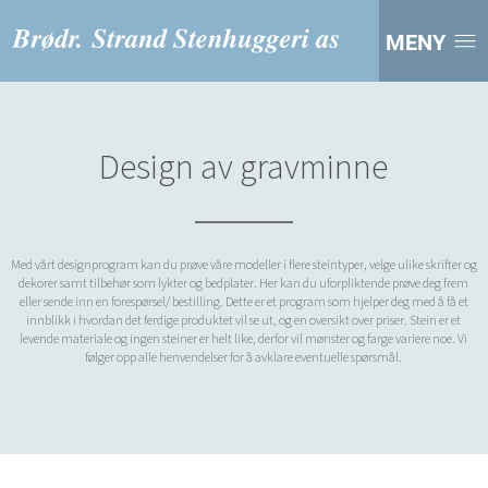
MENY
Design av gravminne
Med vårt designprogram kan du prøve våre modeller i flere steintyper, velge ulike skrifter og
dekorer samt tilbehør som lykter og bedplater. Her kan du uforpliktende prøve deg frem
eller sende inn en forespørsel/ bestilling. Dette er et program som hjelper deg med å få et
innblikk i hvordan det ferdige produktet vil se ut, og en oversikt over priser. Stein er et
levende materiale og ingen steiner er helt like, derfor vil mønster og farge variere noe. Vi
følger opp alle henvendelser for å avklare eventuelle spørsmål.