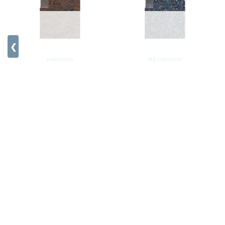
❮
Hallandia
Blå Labrador
Pris fra 27950,-
Pris fra 27950,-
Mørk Labrador
Pris fra 27950,-