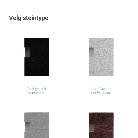
Velg steintype
Sort granitt
Hvit Granitt
Pris fra 29150,-
Pris fra 27950,-