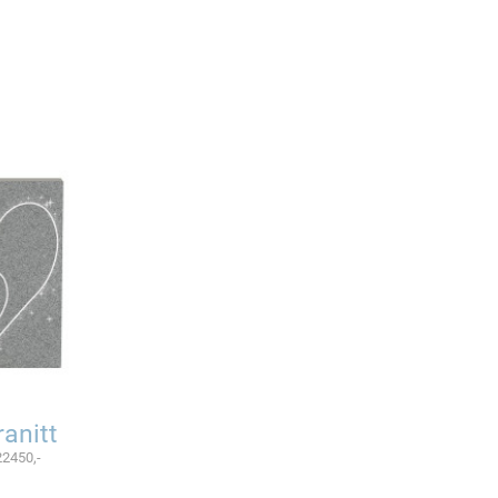
anitt
22450,-