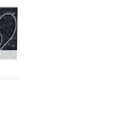
abrador
22450,-