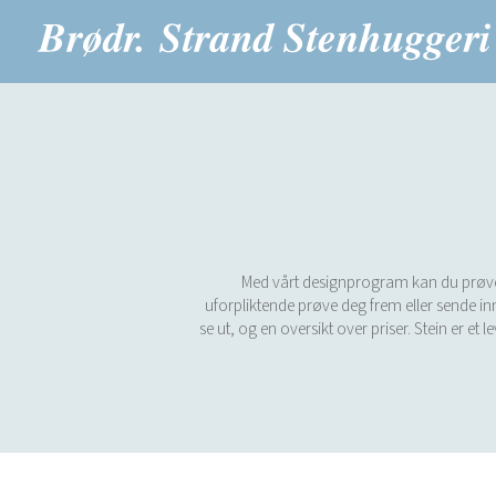
Med vårt designprogram kan du prøve vå
uforpliktende prøve deg frem eller sende inn
se ut, og en oversikt over priser. Stein er et