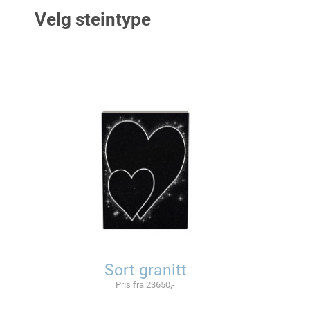
Velg steintype
Sort granitt
Pris fra 23650,-