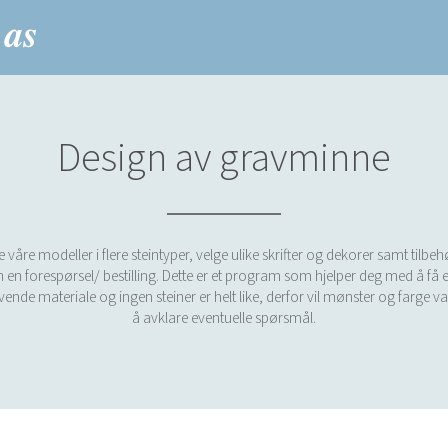
Design av gravminne
re modeller i flere steintyper, velge ulike skrifter og dekorer samt tilbe
 en forespørsel/ bestilling. Dette er et program som hjelper deg med å få et
 levende materiale og ingen steiner er helt like, derfor vil mønster og farge v
å avklare eventuelle spørsmål.