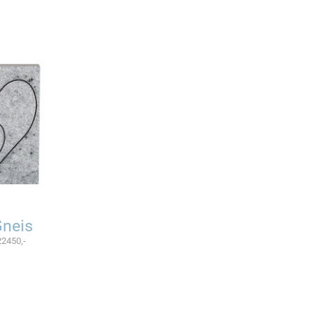
Gneis
22450,-