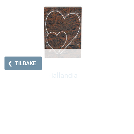
❮
TILBAKE
Hallandia
Pris fra 22450,-