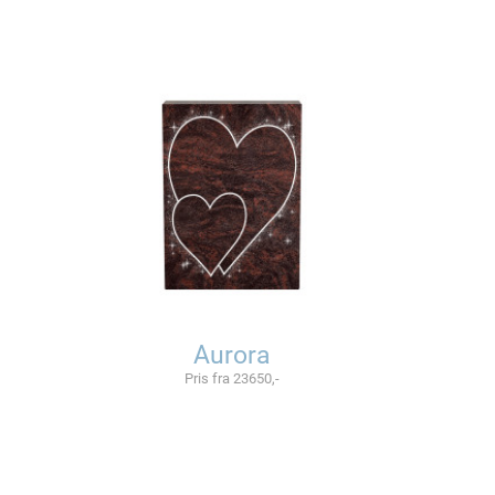
Aurora
Pris fra 23650,-