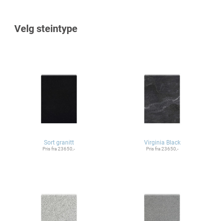
Velg steintype
Sort granitt
Virginia Black
Pris fra 23650,-
Pris fra 23650,-