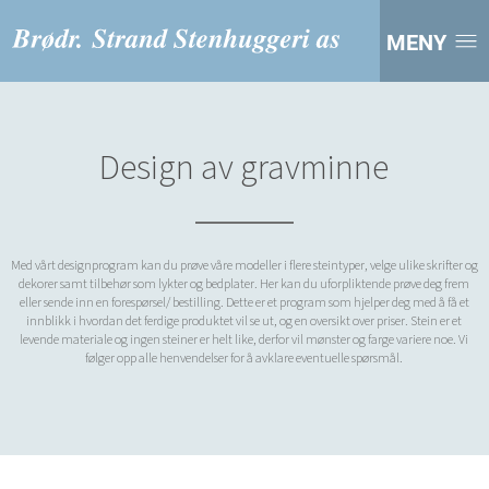
MENY
Design av gravminne
Med vårt designprogram kan du prøve våre modeller i flere steintyper, velge ulike skrifter og
dekorer samt tilbehør som lykter og bedplater. Her kan du uforpliktende prøve deg frem
eller sende inn en forespørsel/ bestilling. Dette er et program som hjelper deg med å få et
innblikk i hvordan det ferdige produktet vil se ut, og en oversikt over priser. Stein er et
levende materiale og ingen steiner er helt like, derfor vil mønster og farge variere noe. Vi
følger opp alle henvendelser for å avklare eventuelle spørsmål.