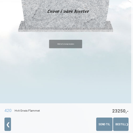
Lever i våre hjerter
420
23250,-
Hvit Gneis Flammet
❮
SEND TIL
BESTILL
❯