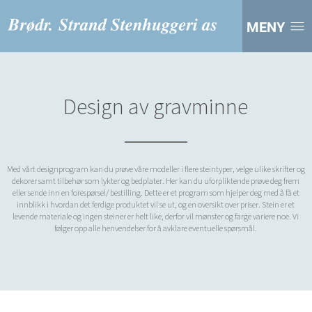
MENY
Design av gravminne
Med vårt designprogram kan du prøve våre modeller i flere steintyper, velge ulike skrifter og
dekorer samt tilbehør som lykter og bedplater. Her kan du uforpliktende prøve deg frem
eller sende inn en forespørsel/ bestilling. Dette er et program som hjelper deg med å få et
innblikk i hvordan det ferdige produktet vil se ut, og en oversikt over priser. Stein er et
levende materiale og ingen steiner er helt like, derfor vil mønster og farge variere noe. Vi
følger opp alle henvendelser for å avklare eventuelle spørsmål.