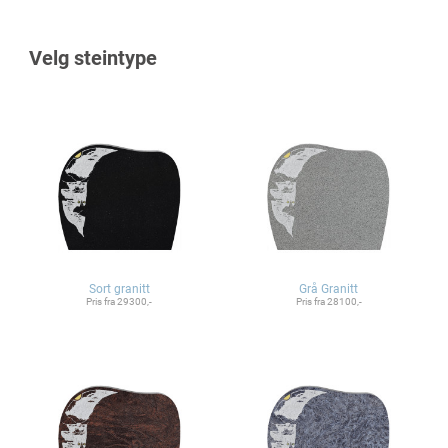
Velg steintype
Sort granitt
Grå Granitt
Pris fra 29300,-
Pris fra 28100,-