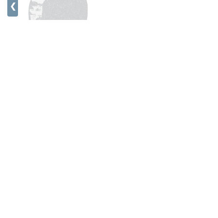
❮
Mørk Labrador
Pris fra 28100,-