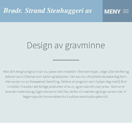
MENY
Design av gravminne
Med vårt designprogram kan du prøve våre modeller i flere steintyper, velge ulike skrifter og
dekorer samt tilbehør som lykter og bedplater. Her kan du uforpliktende prøve deg frem
eller sende inn en forespørsel/ bestilling. Dette er et program som hjelper deg med å få et
innblikk i hvordan det ferdige produktet vil se ut, og en oversikt over priser. Stein er et
levende materiale og ingen steiner er helt like, derfor vil mønster og farge variere noe. Vi
følger opp alle henvendelser for å avklare eventuelle spørsmål.