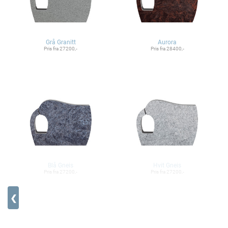
Grå Granitt
Aurora
Pris fra 27200,-
Pris fra 28400,-
Blå Gneis
Hvit Gneis
Pris fra 27200,-
Pris fra 27200,-
❮