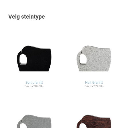
Velg steintype
Sort granitt
Hvit Granitt
Pris fra 28400,-
Pris fra 27200,-