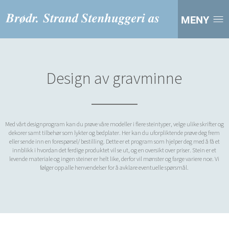
MENY
Design av gravminne
Med vårt designprogram kan du prøve våre modeller i flere steintyper, velge ulike skrifter og
dekorer samt tilbehør som lykter og bedplater. Her kan du uforpliktende prøve deg frem
eller sende inn en forespørsel/ bestilling. Dette er et program som hjelper deg med å få et
innblikk i hvordan det ferdige produktet vil se ut, og en oversikt over priser. Stein er et
levende materiale og ingen steiner er helt like, derfor vil mønster og farge variere noe. Vi
følger opp alle henvendelser for å avklare eventuelle spørsmål.