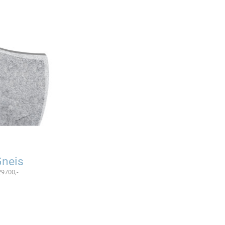
Gneis
29700,-