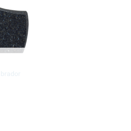
abrador
29700,-