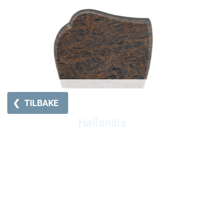
❮
TILBAKE
Hallandia
Pris fra 29700,-