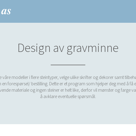
Design av gravminne
re modeller i flere steintyper, velge ulike skrifter og dekorer samt tilbe
 en forespørsel/ bestilling. Dette er et program som hjelper deg med å få et
 levende materiale og ingen steiner er helt like, derfor vil mønster og farge v
å avklare eventuelle spørsmål.