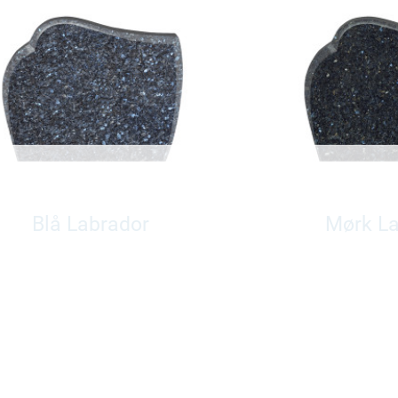
Blå Labrador
Mørk L
Pris fra 29700,-
Pris fra 