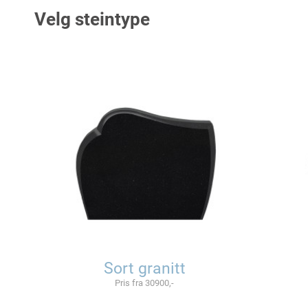
Velg steintype
Sort granitt
Pris fra 30900,-