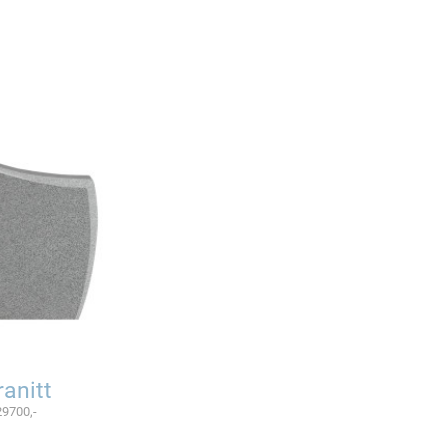
anitt
29700,-