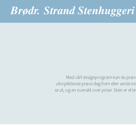
Med vårt designprogram kan du prøve vå
uforpliktende prøve deg frem eller sende inn
se ut, og en oversikt over priser. Stein er et