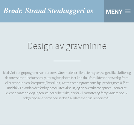
MENY
Design av gravminne
Med vårt designprogram kan du prøve våre modeller i flere steintyper, velge ulike skrifter og
dekorer samt tilbehør som lykter og bedplater. Her kan du uforpliktende prøve deg frem
eller sende inn en forespørsel/ bestilling. Dette er et program som hjelper deg med å få et
innblikk i hvordan det ferdige produktet vil se ut, og en oversikt over priser. Stein er et
levende materiale og ingen steiner er helt like, derfor vil mønster og farge variere noe. Vi
følger opp alle henvendelser for å avklare eventuelle spørsmål.