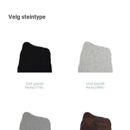
Velg steintype
Sort granitt
Hvit Granitt
Pris fra 27150,-
Pris fra 25950,-