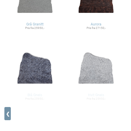
Grå Granitt
Aurora
Pris fra 25950,-
Pris fra 27150,-
Blå Gneis
Hvit Gneis
Pris fra 25950,-
Pris fra 25950,-
❮