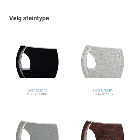
Velg steintype
Sort granitt
Hvit Granitt
Pris fra 32400,-
Pris fra 31200,-