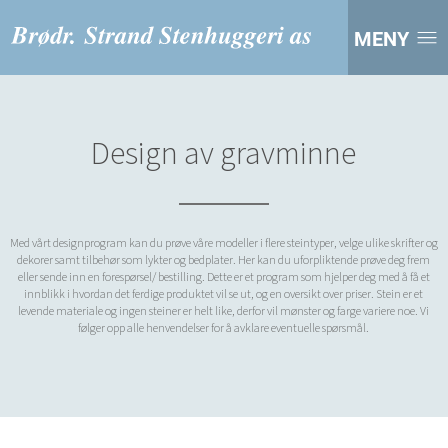
MENY
Design av gravminne
Med vårt designprogram kan du prøve våre modeller i flere steintyper, velge ulike skrifter og
dekorer samt tilbehør som lykter og bedplater. Her kan du uforpliktende prøve deg frem
eller sende inn en forespørsel/ bestilling. Dette er et program som hjelper deg med å få et
innblikk i hvordan det ferdige produktet vil se ut, og en oversikt over priser. Stein er et
levende materiale og ingen steiner er helt like, derfor vil mønster og farge variere noe. Vi
følger opp alle henvendelser for å avklare eventuelle spørsmål.