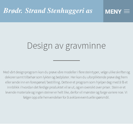
MENY
Design av gravminne
Med vårt designprogram kan du prøve våre modeller i flere steintyper, velge ulike skrifter og
dekorer samt tilbehør som lykter og bedplater. Her kan du uforpliktende prøve deg frem
eller sende inn en forespørsel/ bestilling. Dette er et program som hjelper deg med å få et
innblikk i hvordan det ferdige produktet vil se ut, og en oversikt over priser. Stein er et
levende materiale og ingen steiner er helt like, derfor vil mønster og farge variere noe. Vi
følger opp alle henvendelser for å avklare eventuelle spørsmål.