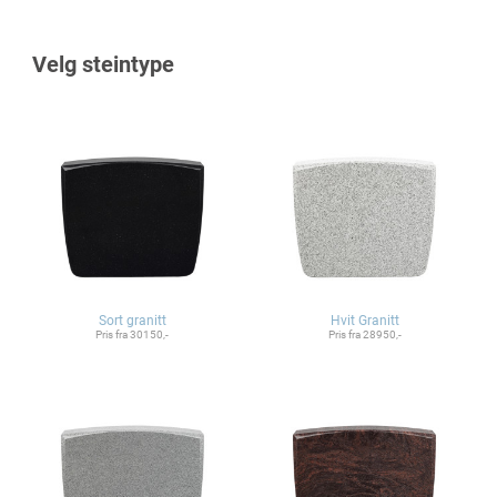
Velg steintype
Sort granitt
Hvit Granitt
Pris fra 30150,-
Pris fra 28950,-