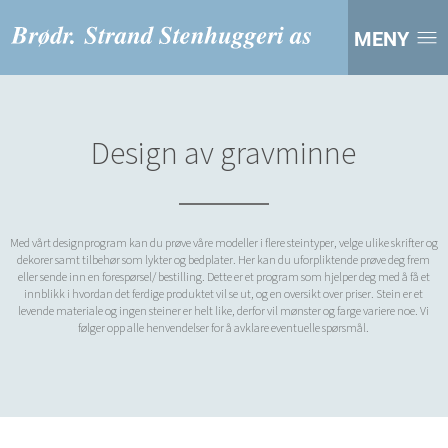
MENY
Design av gravminne
Med vårt designprogram kan du prøve våre modeller i flere steintyper, velge ulike skrifter og
dekorer samt tilbehør som lykter og bedplater. Her kan du uforpliktende prøve deg frem
eller sende inn en forespørsel/ bestilling. Dette er et program som hjelper deg med å få et
innblikk i hvordan det ferdige produktet vil se ut, og en oversikt over priser. Stein er et
levende materiale og ingen steiner er helt like, derfor vil mønster og farge variere noe. Vi
følger opp alle henvendelser for å avklare eventuelle spørsmål.