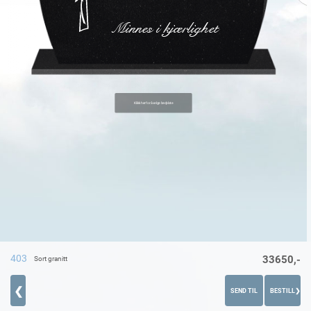
Minnes i kjærlighet
403
33650,-
Sort granitt
❮
SEND TIL
BESTILL
❯