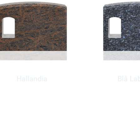
Hallandia
Blå La
Pris fra 29950,-
Pris fra 