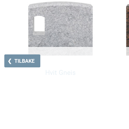
❮
TILBAKE
Hvit Gneis
Pris fra 29950,-