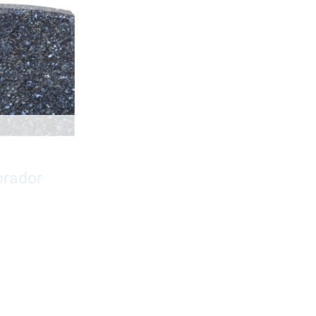
brador
29950,-