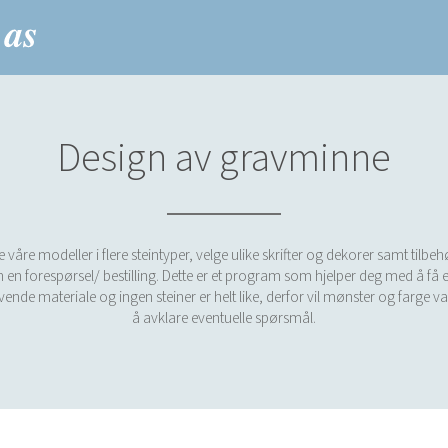
Design av gravminne
re modeller i flere steintyper, velge ulike skrifter og dekorer samt tilbe
 en forespørsel/ bestilling. Dette er et program som hjelper deg med å få et
 levende materiale og ingen steiner er helt like, derfor vil mønster og farge v
å avklare eventuelle spørsmål.