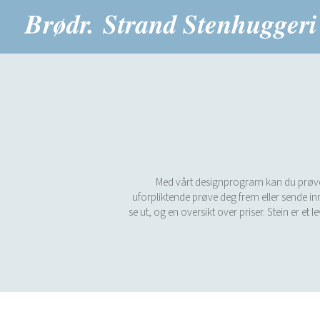
Med vårt designprogram kan du prøve vå
uforpliktende prøve deg frem eller sende inn
se ut, og en oversikt over priser. Stein er et