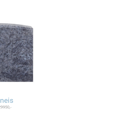
neis
29950,-