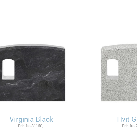
Virginia Black
Hvit G
Pris fra 31150,-
Pris fra 