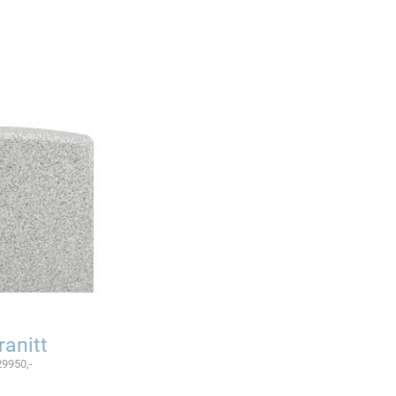
ranitt
29950,-