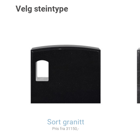
Velg steintype
Sort granitt
Pris fra 31150,-