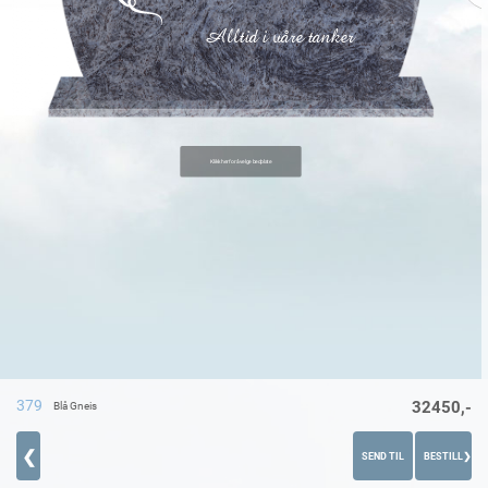
Alltid i våre tanker
379
32450,-
Blå Gneis
❮
SEND TIL
BESTILL
❯