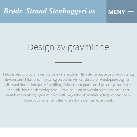
MENY
Design av gravminne
Med vårt designprogram kan du prøve våre modeller i flere steintyper, velge ulike skrifter og
dekorer samt tilbehør som lykter og bedplater. Her kan du uforpliktende prøve deg frem
eller sende inn en forespørsel/ bestilling. Dette er et program som hjelper deg med å få et
innblikk i hvordan det ferdige produktet vil se ut, og en oversikt over priser. Stein er et
levende materiale og ingen steiner er helt like, derfor vil mønster og farge variere noe. Vi
følger opp alle henvendelser for å avklare eventuelle spørsmål.