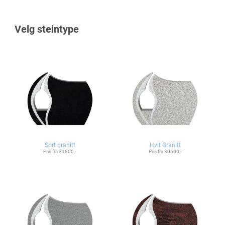
Velg steintype
Sort granitt
Hvit Granitt
Pris fra 31800,-
Pris fra 30600,-