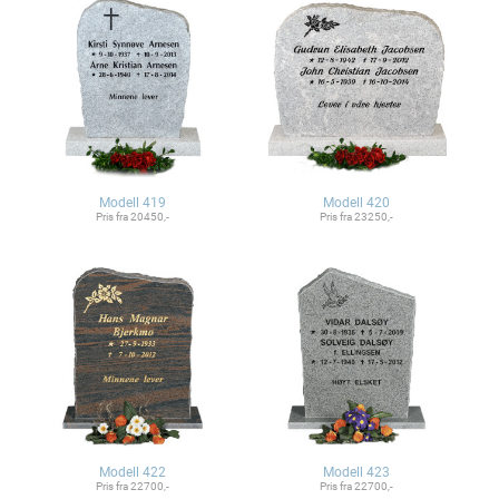
Modell 419
Modell 420
Pris fra 20450,-
Pris fra 23250,-
Modell 422
Modell 423
Pris fra 22700,-
Pris fra 22700,-