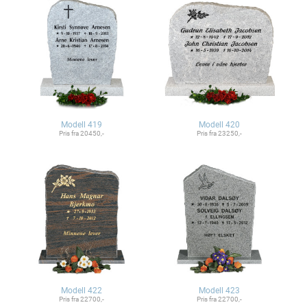
Modell 419
Modell 420
Pris fra 20450,-
Pris fra 23250,-
Modell 422
Modell 423
Pris fra 22700,-
Pris fra 22700,-