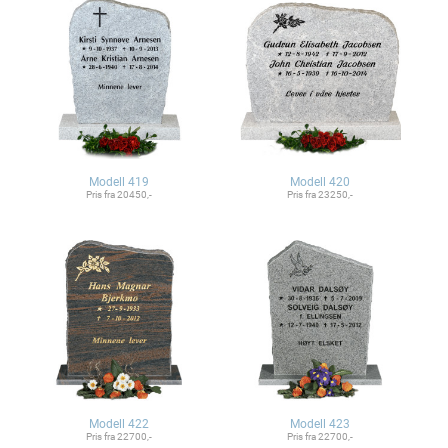
Modell 419
Modell 420
Pris fra 20450,-
Pris fra 23250,-
Modell 422
Modell 423
Pris fra 22700,-
Pris fra 22700,-