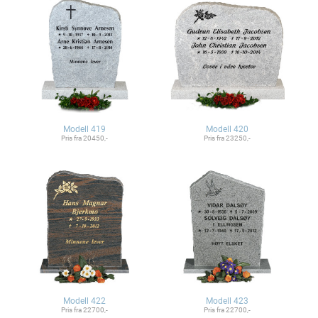
Modell 419
Modell 420
Pris fra 20450,-
Pris fra 23250,-
Modell 422
Modell 423
Pris fra 22700,-
Pris fra 22700,-